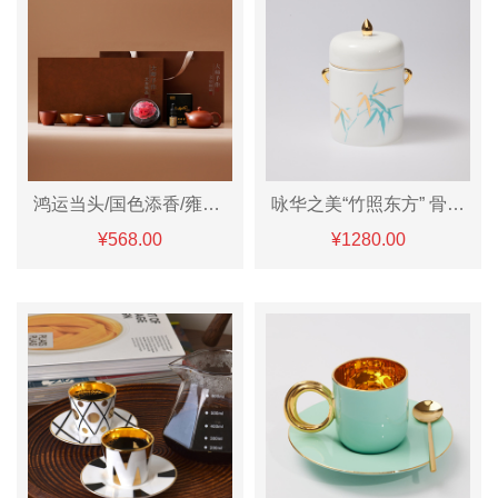
鸿运当头/国色添香/雍容华贵茶壶套组
咏华之美“竹照东方” 骨瓷存茶罐
¥568.00
¥1280.00