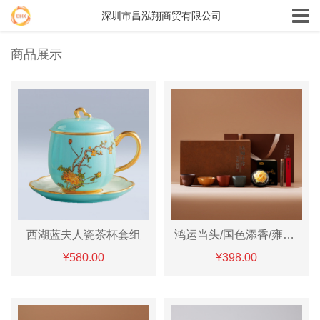
深圳市昌泓翔商贸有限公司
商品展示
西湖蓝夫人瓷茶杯套组
鸿运当头/国色添香/雍容华贵香插套组
¥580.00
¥398.00