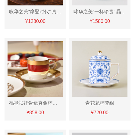
咏华之美“摩登时代” 真金双只杯碟套组A款/B款
咏华之美“一杯珍贵” 晶彩咖啡杯
¥1280.00
¥1580.00
福禄祯祥骨瓷真金杯碟套组
青花龙杯套组
¥858.00
¥720.00