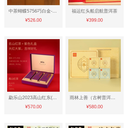
中茶蝴蝶5756巧白金-七年陈寿眉270g
福运红头船启航普洱茶
¥526.00
¥399.00
勐乐山2023高山红东(勐宋红)礼盒装150g
雨林上善（古树普洱茶生茶+熟茶「甜」
¥570.00
¥580.00