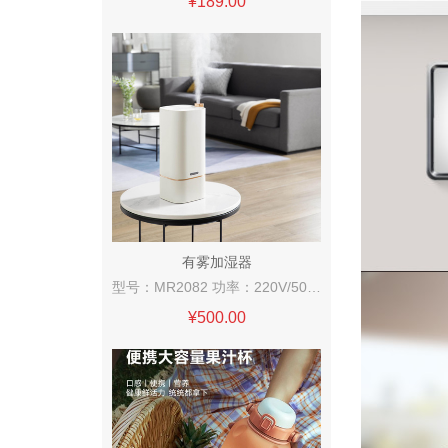
¥189.00
有雾加湿器
型号：MR2082 功率：220V/50HZ/25W 邮盒毛重：2.7kg 装箱数：1台/箱 容量：8升 特色功能： 1、LED指示灯，按键指示清晰明了； 2、开放式水箱，水箱开口朝上，无需弯腰； 3、8L大容量水箱，续航一整天； 4、轻音加湿，睡眠无忧； 5、微米雾化，细润守护； 6、智能恒湿，加湿有度； 7、超大雾量，超强加湿力； 8、小巧不占地，随处可放； 9、水路添加控菌剂，拟菌率>99.9%。
¥500.00