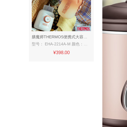
膳魔师THERMOS便携式大容量果汁杯
型号： EHA-2214A-M 颜色：奶茶色 额定电压：DC7.4V 额定功率：100W 额定容量：800ml 电池容量：1500mAh 特点： ① 无线便携，现榨现喝 ② 超强续航，畅饮10杯 ③ 3D立体六页刀头，搅拌细腻 ④ 800L大容量，顿顿畅饮 ⑤ 吸管直饮，持久锁鲜 ⑥ Tritan材质，不含双酚A
¥398.00