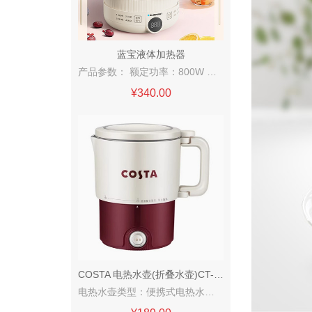
蓝宝液体加热器
产品参数： 额定功率：800W 额定容量：1.7L 彩箱尺寸：264*206*247mm 邮购箱尺寸：276*218*267mm 邮购箱毛重：1.63kg 外箱尺寸：577*460*574mm 装箱数量：8台/箱 配置清单：底座/壶体/壶盖子/说明书 产品条码：6973117998406 产品功能： 1、8大功能，全家营养补充站，无需看管到点煮好，滋补药膳轻 松做，妥帖照料一家人； 2、1.7L大容量，满足一家人养生需求，无需频繁接水烧煮； 3、高硼硅玻璃壶体，材质耐高温无异味，清洗方便，可随时查 看烹煮情况，304不锈钢发热底盘，使用安心； 4、800W大功率，加热速度快，美味不久等，12H预约，便日 常使用，提前预约，美味到点享受； 5、防烫手柄，贴身手部设计，提拿舒适省力。
¥340.00
COSTA 电热水壶(折叠水壶)CT-03F05
电热水壶类型：便携式电热水壶 容量：0.8L 附加功能：防干烧 电热水壶材质：304不锈钢 是否有保温功能：否 功率：600W 颜色分类：酒红色