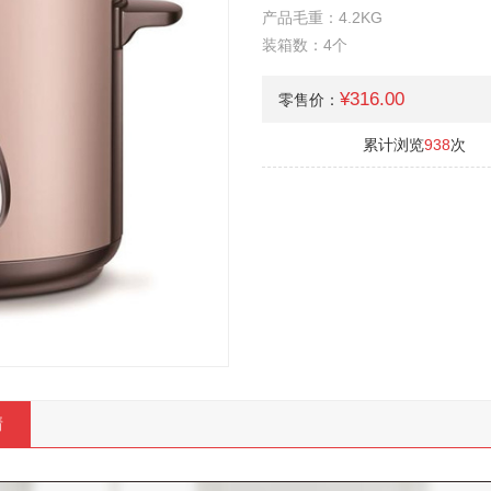
产品毛重：4.2KG
装箱数：4个
¥316.00
零售价：
累计浏览
938
次
情