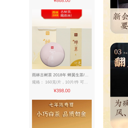
¥868.00
雨林古树茶 2018年 蝉翼生茶/熟「甜」
规格： 160克/片，10片/件 可手掰的饼茶，厚度约0.5cm的茶饼， 条索松紧适中，金毫遍布，无需撬茶， 只需轻轻一掰，想喝就喝。
¥398.00