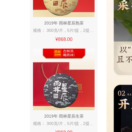
2019年 雨林星辰熟茶
规格： 300克/片，5片/提，2提/件 条索粗壮，饼面圆润，金毫显现，越陈越香。 香气醇正高扬，茶气强。汤色红浓如琥 珀，入口醇和顺滑，茶韵丰富且悠扬。
¥868.00
2019年 雨林星辰生茶
规格： 300克/片，5片/提，2提/件 条索粗壮，饼面圆整端正，条索清晰银毫显现。 香气醇正高扬，茶气强。汤色如蜜蜡般 明亮，滋味浓厚回甘快，层次丰富。