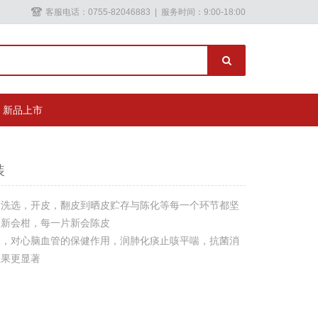
客服电话：0755-82046883 | 服务时间：9:00-18:00
新品上市
装
，洗选，开皮，翻皮到晒皮贮存与陈化等每一个环节都坚
个新会柑，每一片新会陈皮
火，对心脑血管的保健作用，润肺化痰止咳平喘，抗菌消
效果更显著