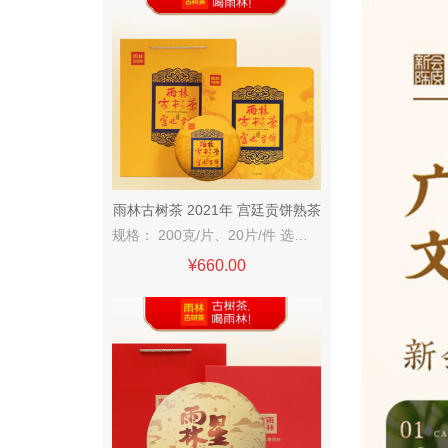
雨林古树茶 2021年 宫廷贡饼熟茶
规格： 200克/片、20片/件 选自易武古茶区的优质晒青毛茶料，采用 传统渥堆发酵工艺精心制成的宫廷级熟茶，高阶熟茶之选。
¥660.00