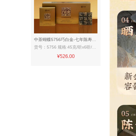
中茶蝴蝶5756巧白金-七年陈寿眉270g
货号：5756 规格:45克/听x6听/盒X8盒/件
¥526.00